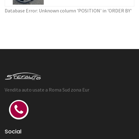
Database Error: Unknown column 'POSITION' in 'ORDER BY'
Vendita auto usate a Roma Sud zona Eur
Social