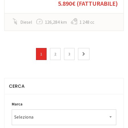
5.890€
(FATTURABILE)
Diesel
126,284 km
1 248 cc
1
2
3
CERCA
Marca
Seleziona