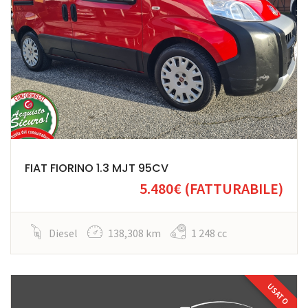
FIAT FIORINO 1.3 MJT 95CV
5.480€
(FATTURABILE)
Diesel
138,308 km
1 248 cc
USATO