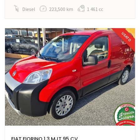
Diesel
223,500 km
1 461 cc
USATO
FIAT FIORINO 1.3 MJT 95 CV