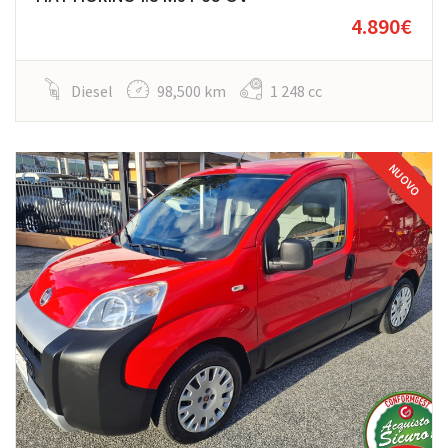
4.890€
Diesel
98,500 km
1 248 cc
NUOVO