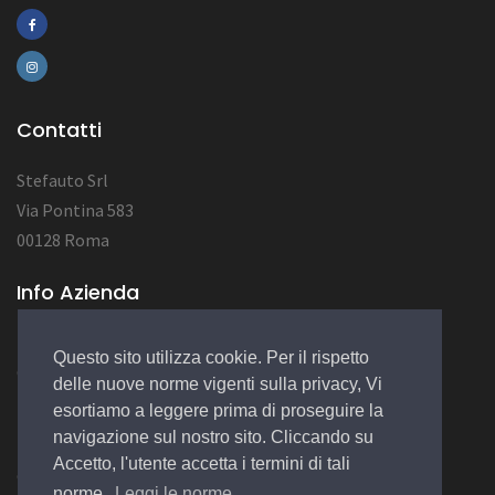
Contatti
Stefauto Srl
Via Pontina 583
00128 Roma
Info Azienda
P.Iva 06461211002
Questo sito utilizza cookie. Per il rispetto
CAP.SOC. 10.400,00
delle nuove norme vigenti sulla privacy, Vi
N° REA RM-969991-
esortiamo a leggere prima di proseguire la
navigazione sul nostro sito. Cliccando su
Accetto, l'utente accetta i termini di tali
© 2022 Design by
EGSoft
norme.
Leggi le norme