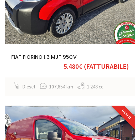
FIAT FIORINO 1.3 MJT 95CV
5.480€
(FATTURABILE)
Diesel
107,654 km
1 248 cc
USATO