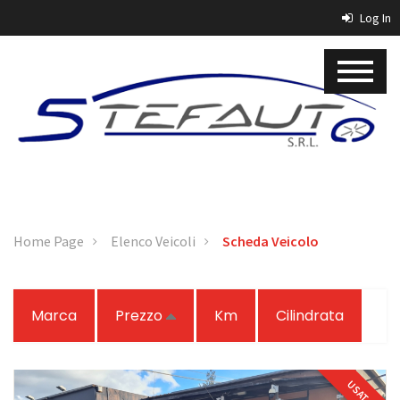
Log In
Home Page
Elenco Veicoli
Scheda Veicolo
Marca
Prezzo
Km
Cilindrata
USATO