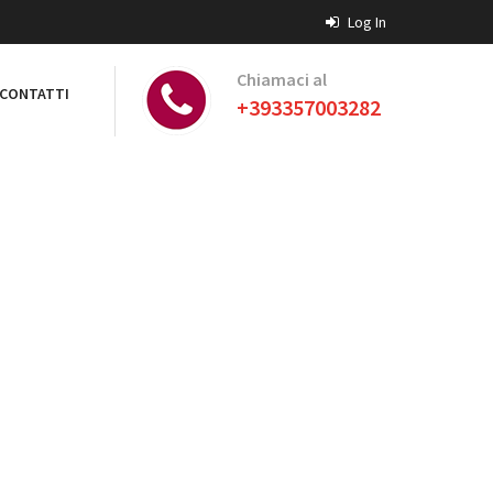
Log In
Chiamaci al
CONTATTI
+393357003282