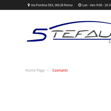
Via Pontina 583, 00128 Roma
Lun - Ven 9.00 - 18.
Home Page
Contatti